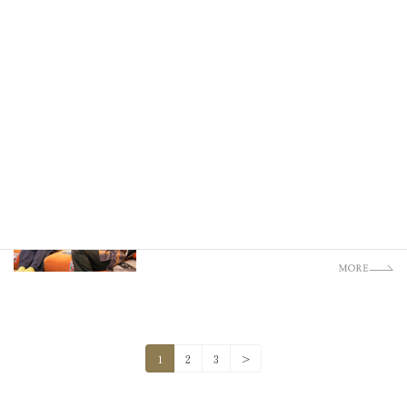
木と暮らす、自然に暮らす
加賀市
諦めなくて良かった住まいづくり
加賀市
心弾む毎日を演出する家
投
1
2
3
>
稿