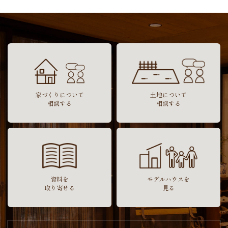
の
ペ
ー
ジ
送
り
家づくりについて
土地について
相談する
相談する
資料を
モデルハウスを
取り寄せる
見る