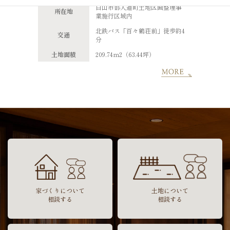
白山市部入道町土地区画整理事
所在地
業施行区域内
北鉄バス「百々鶴荘前」徒歩約4
交通
分
土地面積
209.74ｍ2（63.44坪）
家づくりについて
土地について
相談する
相談する