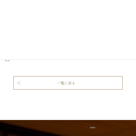
施工 : 株式会社三和・株式会社シモアラ特定建設工事共同企業体
生産量が増え、既存施設での効率的な作業が困難になったことから、選果作
業の軽減及び「農業者の所得増大」・「農業生産の拡大」などを目的として
新築されました。
この施設は、加賀市の主要農産物であるブロッコリーとかぼちゃの共同選果
施設です。予冷設備、風乾施設、選果ラインを設けたほか、搬入のしやすさ
が考慮されており、今後のさらなる生産拡大が期待できる施設となりまし
た。
一覧に戻る