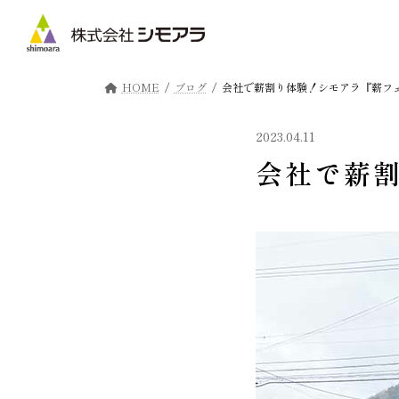
コ
ナ
ン
ビ
テ
ゲ
ン
ー
ツ
シ
HOME
ブログ
会社で薪割り体験！シモアラ『薪フ
へ
ョ
ス
ン
2023.04.11
キ
に
ッ
移
会社で薪
プ
動