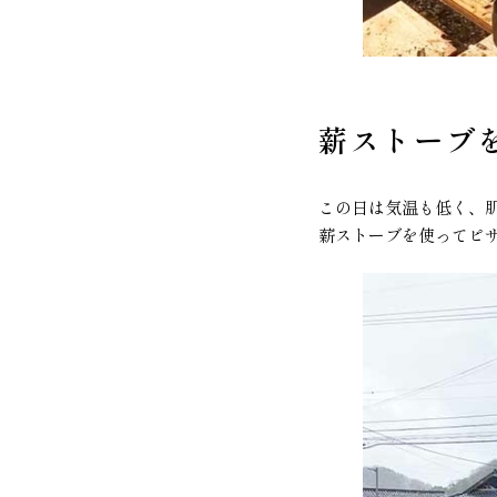
薪ストーブ
この日は気温も低く、
薪ストーブを使ってピ